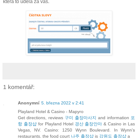
která to udělá za vás.
1 komentář:
Anonymní
5. března 2022 v 2:41
Playland Hotel & Casino - Mapyro
Get directions, reviews
구미 출장마사지
and information
포
항 출장샵
for Playland Hotel
경산 출장안마
& Casino in Las
Vegas, NV. Casino: 1250 Wynn Boulevard. In Wynn's
restaurants, the food court
나주 출장샵
is
강원도 출장샵
a