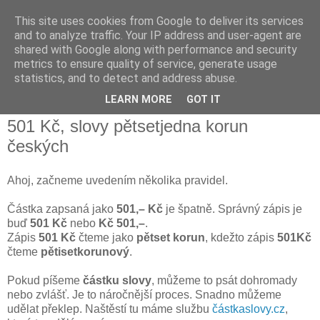
This site uses cookies from Google to deliver its services
Jirkův zápisník
and to analyze traffic. Your IP address and user-agent are
shared with Google along with performance and security
metrics to ensure quality of service, generate usage
Občas narazím na něco zajímavého, tak se s tím podělím i
statistics, and to detect and address abuse.
vám.
LEARN MORE
GOT IT
501 Kč, slovy pětsetjedna korun
českých
Ahoj, začneme uvedením několika pravidel.
Částka zapsaná jako
501,– Kč
je špatně. Správný zápis je
buď
501 Kč
nebo
Kč 501,–
.
Zápis
501 Kč
čteme jako
pětset korun
, kdežto zápis
501Kč
čteme
pětisetkorunový
.
Pokud píšeme
částku slovy
, můžeme to psát dohromady
nebo zvlášť. Je to náročnější proces. Snadno můžeme
udělat překlep. Naštěstí tu máme službu
částkaslovy.cz
,