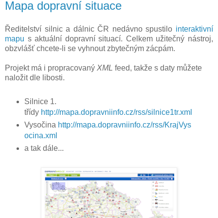
Mapa dopravní situace
Ředitelství silnic a dálnic ČR nedávno spustilo
interaktivní
mapu
s aktuální dopravní situací. Celkem užitečný nástroj,
obzvlášť chcete-li se vyhnout zbytečným zácpám.
Projekt má i propracovaný
XML
feed, takže s daty můžete
naložit dle libosti.
Silnice 1.
třídy
http://mapa.dopravniinfo.cz/rss/silnice1tr.xml
Vysočina
http://mapa.dopravniinfo.cz/rss/KrajVys
ocina.xml
a tak dále...