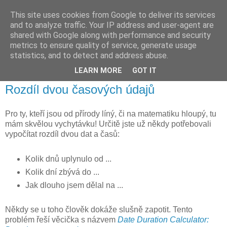
This site uses cookies from Google to deliver its services
Jirkův zápisník
and to analyze traffic. Your IP address and user-agent are
shared with Google along with performance and security
metrics to ensure quality of service, generate usage
Občas narazím na něco zajímavého, tak se s tím podělím i
statistics, and to detect and address abuse.
vám.
LEARN MORE
GOT IT
Rozdíl dvou časových údajů
Pro ty, kteří jsou od přírody líný, či na matematiku hloupý, tu
mám skvělou vychytávku! Určitě jste už někdy potřebovali
vypočítat rozdíl dvou dat a časů:
Kolik dnů uplynulo od ...
Kolik dní zbývá do ...
Jak dlouho jsem dělal na ...
Někdy se u toho člověk dokáže slušně zapotit. Tento
problém řeší věcička s názvem
Date Duration Calculator: